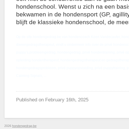
hondenschool. Wenst u zich na een basi
bekwamen in de hondensport (GP, agillity,
blijft de klassieke hondenschool, de me
Op de site hondengedrag.be van hondencoach Koen Vandecauter, hon
dierengedragstherapeut, vindt u ondermeer info over de privé hondens
puppy’s,probleemgedrag, hondengedrag, privé hondentraining, privé opv
opleiding hondentherapeut, hondengedragstherapeut en gedragstherap
hondengedragsprobleem, privé puppyopvoeding, privé puppytraining, pr
Calming Signals, ...
Published on
February 16th, 2025
2026
hondengedrag.be